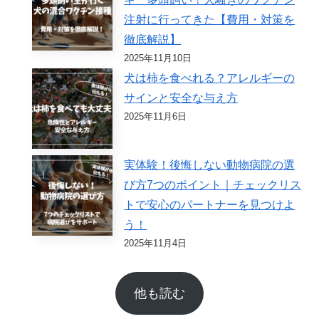
注射に行ってきた【費用・対策を
徹底解説】
2025年11月10日
犬は柿を食べれる？アレルギーの
サインと安全な与え方
2025年11月6日
実体験！後悔しない動物病院の選
び方7つのポイント｜チェックリス
トで安心のパートナーを見つけよ
う！
2025年11月4日
他も読む