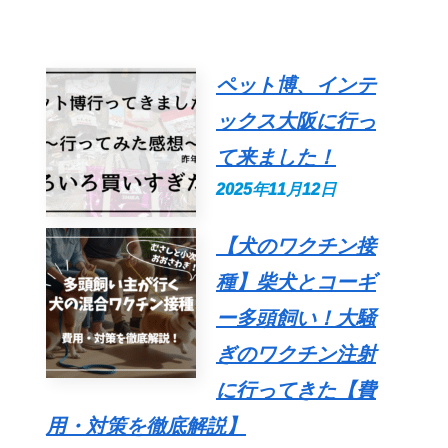
ペット博、インテ
ックス大阪に行っ
て来ました！
2025年11月12日
【犬のワクチン接
種】柴犬とコーギ
ー多頭飼い！大騒
ぎのワクチン注射
に行ってきた【費
用・対策を徹底解説】