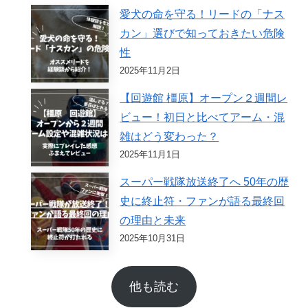
愛犬の命を守る！リードの「ナス
カン」選びで知っておきたい危険
性
2025年11月2日
【回遊館 橿原】オープン２週間レ
ビュー！初日と比べてアーム・混
雑はどう変わった？
2025年11月1日
スーパー戦隊放送終了へ 50年の歴
史に終止符・ファンが語る最終回
の理由と未来
2025年10月31日
他も読む