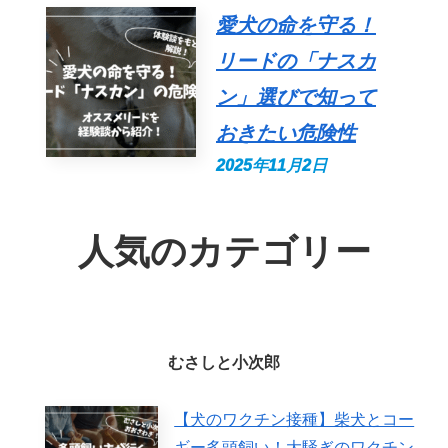
愛犬の命を守る！
リードの「ナスカ
ン」選びで知って
おきたい危険性
2025年11月2日
人気のカテゴリー
むさしと小次郎
【犬のワクチン接種】柴犬とコー
ギー多頭飼い！大騒ぎのワクチン