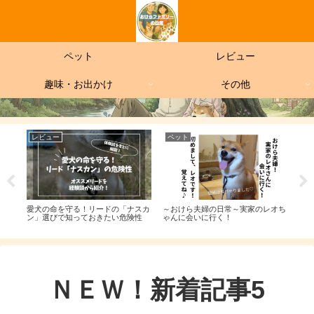
ペット
レビュー
趣味・お出かけ
その他
レビュー
ペット
レ
作業
愛犬の命を守る！リードの「ナスカ
～おけら夫婦の日常～実家のレオち
【パ
郎の
ン」選びで知っておきたい危険性
ゃんに会いに行く！
価】
サク
リア
ＮＥＷ！新着記事5