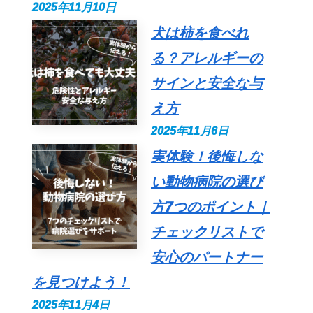
2025年11月10日
犬は柿を食べれ
る？アレルギーの
サインと安全な与
え方
2025年11月6日
実体験！後悔しな
い動物病院の選び
方7つのポイント｜
チェックリストで
安心のパートナー
を見つけよう！
2025年11月4日